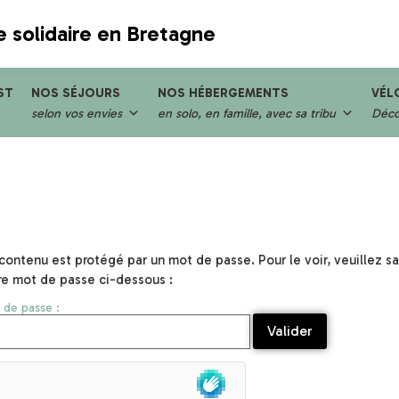
e solidaire en Bretagne
ST
NOS SÉJOURS
NOS HÉBERGEMENTS
VÉL
selon vos envies
en solo, en famille, avec sa tribu
Décou
contenu est protégé par un mot de passe. Pour le voir, veuillez sai
re mot de passe ci-dessous :
 de passe :