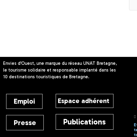
Envies d’Ouest, une marque du réseau UNAT Bretagne,
le tourisme solidaire et responsable implanté dans les
10 destinations touristiques de Bretagne.
Espace adhérent
Emploi
1 avril 2025
10 juillet 2026
Publications
Presse
Les objets
Assemblée
E
peuvent prolonger
Générale 2026 :
t
leurs vacances
un nouveau
t