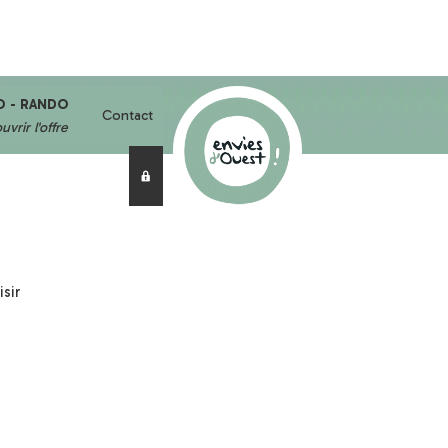
O - RANDO
Contact
vrir l'offre
sir