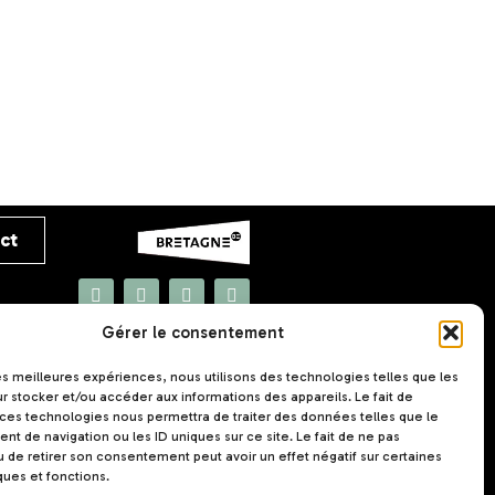
ct
Gérer le consentement
UNAT Bretagne
5 rue Joseph Le Brix
les meilleures expériences, nous utilisons des technologies telles que les
56000 VANNES
r stocker et/ou accéder aux informations des appareils. Le fait de
 ces technologies nous permettra de traiter des données telles que le
10 juillet 2026
24 mars 2026
t de navigation ou les ID uniques sur ce site. Le fait de ne pas
Assemblée
Etude : Utilité
u de retirer son consentement peut avoir un effet négatif sur certaines
longer
Générale 2026 :
territoriale du
ques et fonctions.
ces
un nouveau
tourisme social et