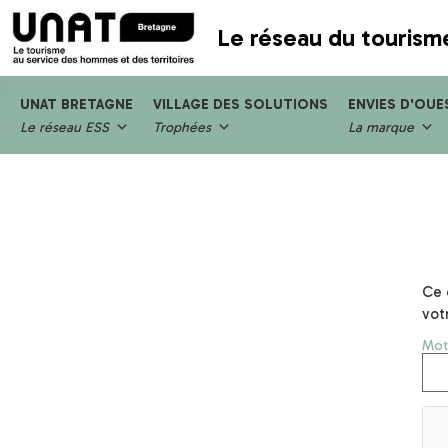
Le réseau du tourism
UNAT BRETAGNE
VILLAGE DES SOLUTIONS
ENVIES D'OUE
Le réseau ESS
Trophées
La marque
Ce 
vot
Mot