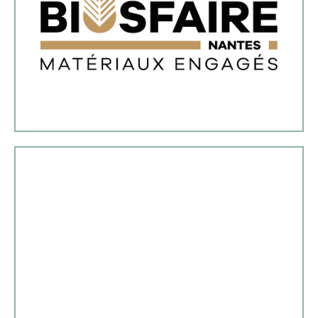
sur un réseau d'expert pour apporter des conseils
matériaux de construction biosourcés et s'appuie
revêtements de sols... L'entreprise sélectionne des
vertueux pour l'habitat : isolants, peintures,
Biosfaire vend et conseille sur des matériaux
adaptées, économiques et responsables.
structures de l’ESS en leur offrant des solutions
son objectif est de faciliter les achats des
Sociale et Solidaire (ESS). . Depuis plus de 40 ans,
associative dédiée aux acteurs de l’Économie
ADERE est une centrale de référencement