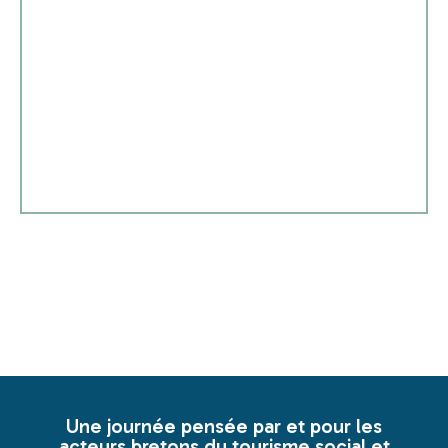
d'hébergements collectifs.
spécialisé dans dans la gestion des centres
Venue 360 propose une solution de logiciel
Une journée pensée par et pour les
acteurs bretons du tourisme social et