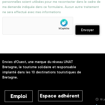
personnelles soient utilisées pour me recontacter dans le cadre de
ma demande indiquée dans ce formulaire. Aucun autre traitement
ne sera effectué avec mes informations
Envoyer
Envies d’Ouest, une marque du réseau UNAT
Bretagne, le tourisme solidaire et responsable
implanté dans les 10 destinations touristiques de
Bretagne.
Espace adhérent
Emploi
10 j