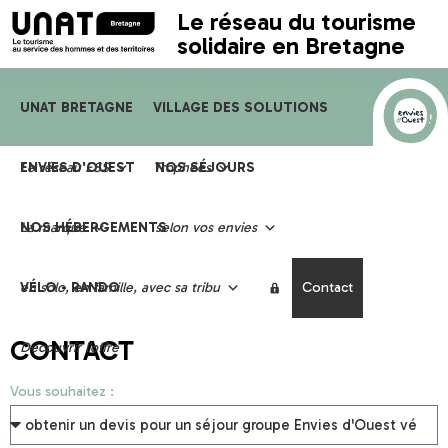
Le réseau du tourisme
solidaire en Bretagne
UNAT BRETAGNE
VILLAGE DES SOLUTIONS
Le réseau ESS
ENVIES D'OUEST
Trophées
NOS SÉJOURS
La marque
NOS HÉBERGEMENTS
selon vos envies
en solo, en famille, avec sa tribu
VÉLO - RANDO
Contact
CONTACT
Découvrir l'offre
Vous souhaitez :