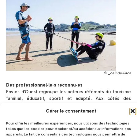
©L_oeil-de-Paco
Des professionnel·le·s reconnu·es
Envies d’Ouest regroupe les acteurs référents du tourisme
familial, éducatif, sportif et adapté. Aux côtés des
associations historiques comme VVF, UCPA, Les Glénans,
Gérer le consentement
Léo Lagrange…, nos organisateurs et l’ensemble de nos
centres ont développé pour vous des formules, des
Pour offrir les meilleures expériences, nous utilisons des technologies
activités, des produits en prise direct avec vos besoins et
telles que les cookies pour stocker et/ou accéder aux informations des
vos envies. Nos agréments, nos labels, nos réseaux sont,
appareils. Le fait de consentir à ces technologies nous permettra de