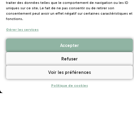
pour vous, des gages de notre professionnalisme.
traiter des données telles que le comportement de navigation ou les ID
uniques sur ce site. Le fait de ne pas consentir ou de retirer son
Des professionnel·le·s passionné·es
consentement peut avoir un effet négatif sur certaines caractéristiques et
Envies d’Ouest c’est avant tout des femmes et des
fonctions.
hommes passionnés et animés par les valeurs fortes de
Gérer les services
partage, de rencontre, de transmission et d’ouverture au
monde. Venez partager leur enthousiasme pour faire de
Accepter
votre séjour une aventure humaine inoubliable.
Refuser
Voir les préférences
Politique de cookies
Envies d’Ouest, une marque du réseau UNAT Bretagne, le
tourisme solidaire et responsable implanté dans les 10
destinations touristiques de Bretagne.
Emploi