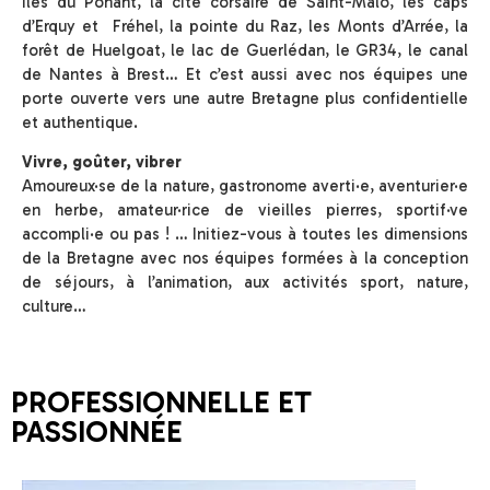
îles du Ponant, la cité corsaire de Saint-Malo, les caps
d’Erquy et Fréhel, la pointe du Raz, les Monts d’Arrée, la
forêt de Huelgoat, le lac de Guerlédan, le GR34, le canal
de Nantes à Brest… Et c’est aussi avec nos équipes une
porte ouverte vers une autre Bretagne plus confidentielle
et authentique.
Vivre, goûter, vibrer
Amoureux·se de la nature, gastronome averti·e, aventurier·e
en herbe, amateur·rice de vieilles pierres, sportif·ve
accompli·e ou pas ! … Initiez-vous à toutes les dimensions
de la Bretagne avec nos équipes formées à la conception
de séjours, à l’animation, aux activités sport, nature,
culture…
PROFESSIONNELLE ET
PASSIONNÉE