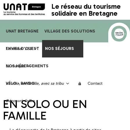
Le réseau du tourisme
solidaire en Bretagne
UNAT BRETAGNE
VILLAGE DES SOLUTIONS
Le réseau ESS
ENVIES D'OUEST
Trophées
NOS SÉJOURS
La marque
NOS HÉBERGEMENTS
selon vos envies
en solo, en famille, avec sa tribu
VÉLO - RANDO
Contact
EN SOLO OU EN
Découvrir l'offre
FAMILLE