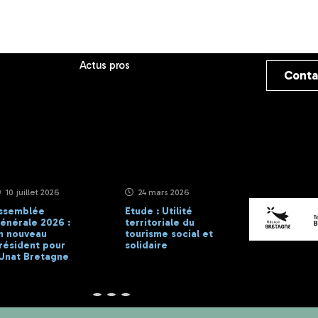
Actus pros
Conta
10 juillet 2026
24 mars 2026
1 avril 2025
ssemblée
Etude : Utilité
L’établisse
énérale 2026 :
territoriale du
Coz Castel 
n nouveau
tourisme social et
Glénans fait
résident pour
solidaire
neuve à Paim
’Unat Bretagne