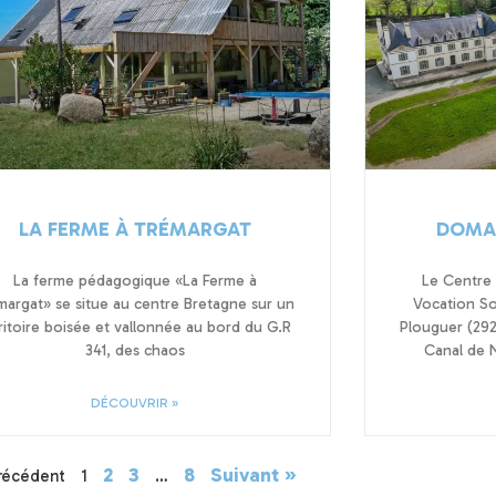
LA FERME À TRÉMARGAT
DOMAI
La ferme pédagogique «La Ferme à
Le Centre
margat» se situe au centre Bretagne sur un
Vocation So
ritoire boisée et vallonnée au bord du G.R
Plouguer (292
341, des chaos
Canal de N
DÉCOUVRIR »
2
3
8
Suivant »
récédent
1
…