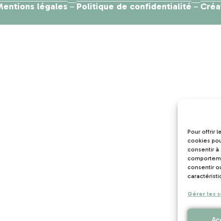
Mentions légales
Politique de confidentialité
Créa
–
–
Pour offrir 
cookies pou
consentir à
comportemen
consentir o
caractéristi
Gérer les s
Ac