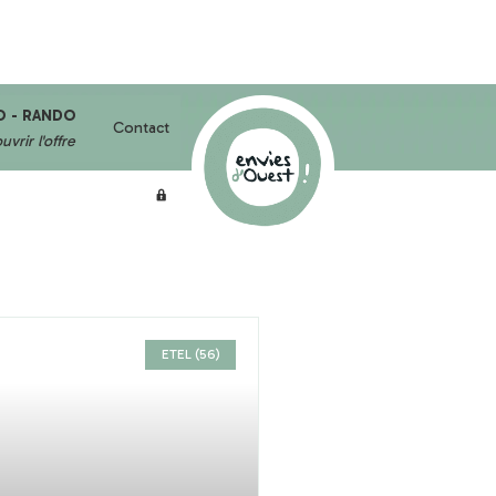
O - RANDO
Contact
vrir l'offre
ETEL (56)