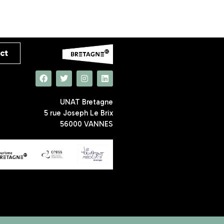
ct
UNAT Bretagne
5 rue Joseph Le Brix
56000 VANNES
1 avril 2025
10 juillet 2026
ment
Les objets
Assemblée
– Les
peuvent prolonger
Générale 2026 :
 peau
leurs vacances
un nouveau
pol !
dans les
président pour
établissements de
l’Unat Bretagne
Tourisme Social et
Solidaire