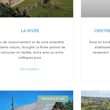
LA RIVÉE
CENTRE
eu de ressourcement et de vivre ensemble
Situé en bord
pleine nature, l’écogîte La Rivée permet de
établisse
 retrouver en famille, entre amis ou entre
seulement 
collègues pour
DÉCOUVRIR »
TRÉMARGAT (22)