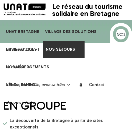
Le réseau du tourisme
solidaire en Bretagne
UNAT BRETAGNE
VILLAGE DES SOLUTIONS
Le réseau ESS
ENVIES D'OUEST
Trophées
NOS SÉJOURS
La marque
NOS HÉBERGEMENTS
selon vos envies
en solo, en famille, avec sa tribu
VÉLO - RANDO
Contact
EN GROUPE
Découvrir l'offre
La découverte de la Bretagne à partir de sites
exceptionnels