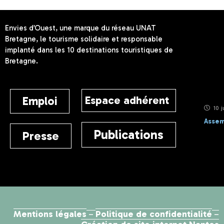
Envies d’Ouest, une marque du réseau UNAT
Bretagne, le tourisme solidaire et responsable
implanté dans les 10 destinations touristiques de
Bretagne.
Espace adhérent
Emploi
10 j
Assem
Publications
Presse
Mentions légales
Politique de confidentialité
–
–