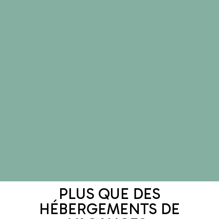
La deuxième édition du
village des solutions se
déroulera au centre
Les Pierres Bleues
(Rêves de mer) à Etel
(56) dans le cadre du
mois de l’économie
sociale et solidaire le
19 novembre 2026.
En savoir +
PLUS QUE DES
HÉBERGEMENTS DE