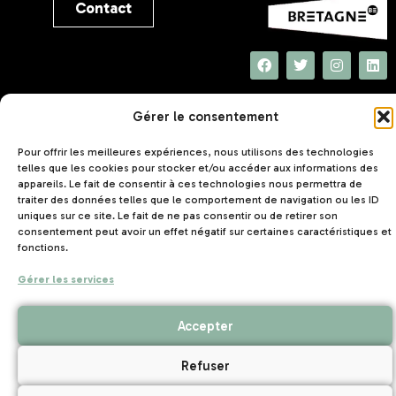
Contact
UNAT Bretagne
Gérer le consentement
5 rue Joseph Le Brix
56000 VANNES
Pour offrir les meilleures expériences, nous utilisons des technologies
telles que les cookies pour stocker et/ou accéder aux informations des
appareils. Le fait de consentir à ces technologies nous permettra de
traiter des données telles que le comportement de navigation ou les ID
uniques sur ce site. Le fait de ne pas consentir ou de retirer son
consentement peut avoir un effet négatif sur certaines caractéristiques et
fonctions.
Mentions légales
Politique de confidentialité
–
–
Gérer les services
Création de site internet Nantes
Accepter
Refuser