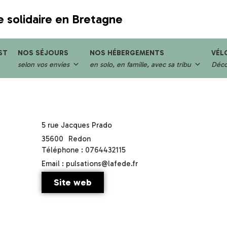
e solidaire en Bretagne
ST
NOS SÉJOURS
NOS HÉBERGEMENTS
VÉL
selon vos envies
en solo, en famille, avec sa tribu
Décou
5 rue Jacques Prado
35600
Redon
Téléphone : 0764432115
Email : pulsations@lafede.fr
Site web