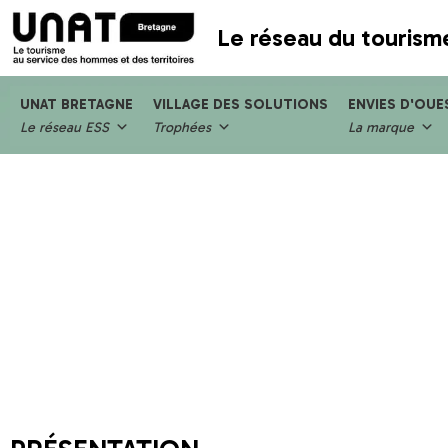
Le réseau du tourism
UNAT BRETAGNE
VILLAGE DES SOLUTIONS
ENVIES D'OUE
Le réseau ESS
Trophées
La marque