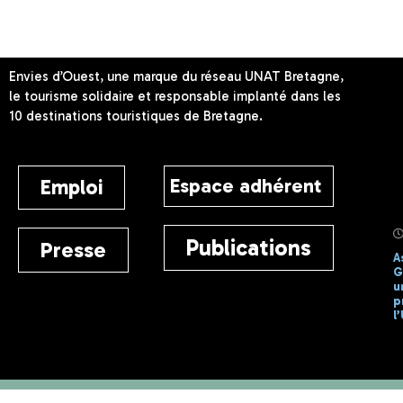
Labels classements & distinctions
Label VACAF
Chèques vacances acceptés
Envies d’Ouest, une marque du réseau UNAT Bretagne,
le tourisme solidaire et responsable implanté dans les
10 destinations touristiques de Bretagne.
Espace adhérent
Emploi
1 avril 2025
1 avril 2025
Publications
Presse