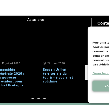
Pour offrir 
cookies pou
consentir à
comportemen
Actus pros
consentir o
Conta
caractéristi
Gérer les s
Ac
10 juillet 2026
24 mars 2026
1 avril 2025