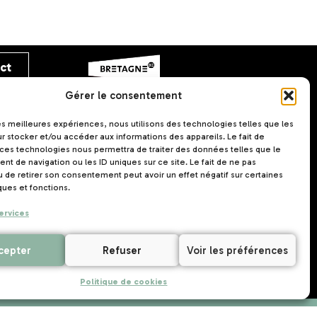
Gérer le consentement
les meilleures expériences, nous utilisons des technologies telles que les
r stocker et/ou accéder aux informations des appareils. Le fait de
 ces technologies nous permettra de traiter des données telles que le
t de navigation ou les ID uniques sur ce site. Le fait de ne pas
u de retirer son consentement peut avoir un effet négatif sur certaines
ct
ques et fonctions.
ervices
cepter
Refuser
Voir les préférences
UNAT Bretagne
5 rue Joseph Le Brix
Politique de cookies
56000 VANNES
1 avril 2025
10 juillet 2026