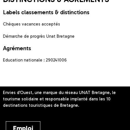
Notre centre est ouvert tous les week-ends, dès le vendredi
soir et pendant toutes les périodes de vacances scolaires de
la zone B (Académie de Rennes), jusqu’au dimanche soir
inclus.
De nombreux espaces de vie peuvent être mis à votre
disposition : salles de réunions, une grande salle de détente
de 160 m² avec coin bar, une salle de restauration de 150
places… et de nombreuses prestations peuvent vous être
proposées sur simple demande : prestation des repas, prêt de
matériel pour être en autonomie, location de linge de lit et de
toilette…
Nos chambres sont équipées uniquement de 3 à 4 lits simples
: 1 ou 2 lits individuels + 1 lit superposé (façon gîte/auberge
de jeunesse) et de douche et WC privatifs.
A noter : le centre d’hébergement est complet tous les ans
pendant toute la durée d’installation et de démontage du
festival des Vieilles Charrues (soit du 15 juin au 31-07) et
durant la première quinzaine du mois d’août (accueil de
l’Estivale Bretonne + Kreizh Breizh Elite – courses cyclistes).