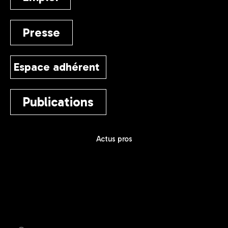
ENGAGEMENT
Le nom même de notre association « AILES » est le reflet de
notre volonté d’une part, de proposer à tout citoyen une
période de soutien, de protection et d’autre part, de favoriser
sa prise d’autonomie par la confrontation aux réalités,
l’échange et la rencontre, vécus au sein des actions.
L’Association d’Iroise pour le Logement, l’Emploi et les
Solidarités a pour objectifs :
De contribuer au développement local, à l’élaboration
et la mise en œuvre de politiques de socialisation et
d’insertion prioritairement sur les champs de l’habitat, la
formation, l’emploi et les loisirs.
De promouvoir toute œuvre contribuant à l’éducation et
à l’accession à la culture de ses membres.
Pour réaliser ses objectifs, l’AILES gère :