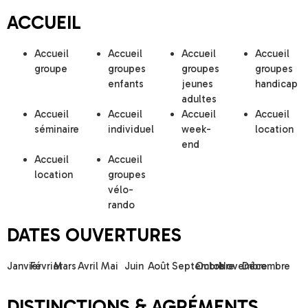
PRÉSENTATION
Le Domaine de Kérampuilh à Carhaix-Plouguer (29270) est
situé idéalement près du Canal de Nantes à Brest, en plein
cœur du Centre Ouest Bretagne, dans un cadre arboré et
verdoyant.
Il accueille tous les groupes et les particuliers sans distinction
à partir d’un minimum de 15 à 20 couchages.