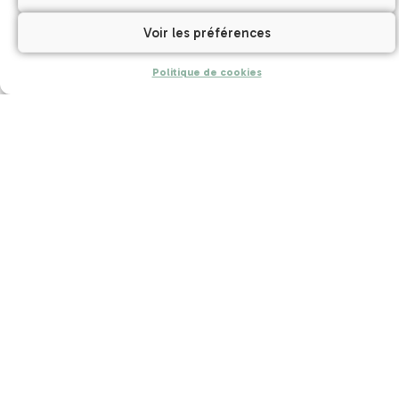
Voir les préférences
Politique de cookies
CAPACITÉ
Nombre
Nombre
Nombre
Restaurant
de lits :
de
de
: oui
84
logements
chambres
: 19
: 19
Nbre de
Surface
Surface
salles
mini salle
maxi salle
d’activités
: 0
: 0