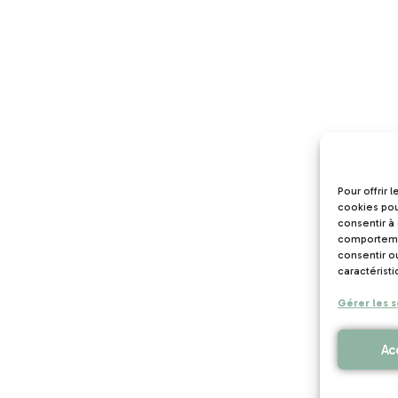
Pour offrir 
cookies pou
consentir à
comportemen
consentir o
caractéristi
Gérer les s
Ac