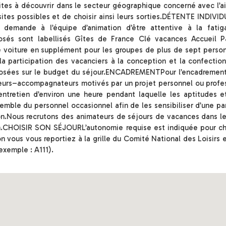
s sites à découvrir dans le secteur géographique concerné avec l’
sites possibles et de choisir ainsi leurs sorties.DÉTENTE INDIV
 demande à l’équipe d’animation d’être attentive à la fati
s sont labellisés Gîtes de France Clé vacances Accueil P
 voiture en supplément pour les groupes de plus de sept perso
participation des vacanciers à la conception et la confectio
posées sur le budget du séjour.ENCADREMENTPour l’encadrement
eurs–accompagnateurs motivés par un projet personnel ou profes
tretien d’environ une heure pendant laquelle les aptitudes e
mble du personnel occasionnel afin de les sensibiliser d’une par
iation.Nous recrutons des animateurs de séjours de vacances dans 
on.CHOISIR SON SÉJOURL’autonomie requise est indiquée pour cha
on vous vous reportiez à la grille du Comité National des Loisirs
exemple : A111).