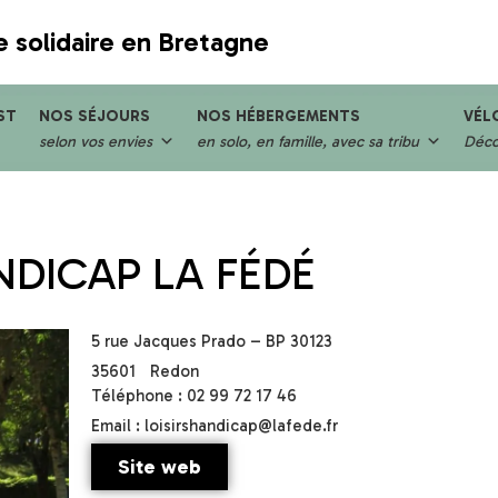
e solidaire en Bretagne
ST
NOS SÉJOURS
NOS HÉBERGEMENTS
VÉL
selon vos envies
en solo, en famille, avec sa tribu
Décou
NDICAP LA FÉDÉ
5 rue Jacques Prado – BP 30123
35601
Redon
Téléphone : 02 99 72 17 46
Email : loisirshandicap@lafede.fr
Site web