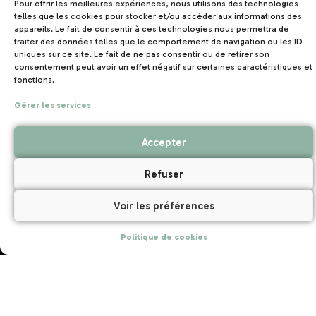
Pour offrir les meilleures expériences, nous utilisons des technologies
telles que les cookies pour stocker et/ou accéder aux informations des
Jeunesse et sport : 223651004
appareils. Le fait de consentir à ces technologies nous permettra de
traiter des données telles que le comportement de navigation ou les ID
Education populaire :22 JEP 180
uniques sur ce site. Le fait de ne pas consentir ou de retirer son
consentement peut avoir un effet négatif sur certaines caractéristiques et
fonctions.
Education nationale : 2013-03
Gérer les services
Accueil maternelles PMI : 27 enfants de moins de 6 ans
Accepter
Refuser
Envies d’Ouest, une marque du réseau UNAT Bretagne, le
Voir les préférences
tourisme solidaire et responsable implanté dans les 10
destinations touristiques de Bretagne.
Politique de cookies
Emploi