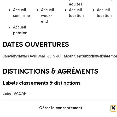
adultes
Accueil
Accueil
Accueil
Accueil
séminaire
week-
location
location
end
Accueil
pension
DATES OUVERTURES
Janvier
Février
Mars
Avril
Mai
Juin
Juillet
Août
Septembre
Octobre
Novembre
Décembr
DISTINCTIONS & AGRÉMENTS
Labels classements & distinctions
Label VACAF
Chèques vacances acceptés
Gérer le consentement
Agréments