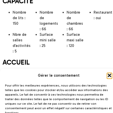
CAPACITÉ
Nombre
Nombre
Nombre
Restaurant
de lits :
de
de
: oui
150
logements
chambres
: 66
: 66
Nbre de
Surface
Surface
salles
mini salle
maxi salle
d’activités
: 25
: 120
: 5
ACCUEIL
Accueil
Accueil
Accueil
Accueil
Gérer le consentement
groupe
groupes
groupes
séminaire
jeunes
handicap
Pour offrir les meilleures expériences, nous utilisons des technologies
adultes
telles que les cookies pour stocker et/ou accéder aux informations des
appareils. Le fait de consentir à ces technologies nous permettra de
Accueil
Accueil
Accueil
Accueil
traiter des données telles que le comportement de navigation ou les ID
individuel
week-
pension
nuitée
uniques sur ce site. Le fait de ne pas consentir ou de retirer son
end
consentement peut avoir un effet négatif sur certaines caractéristiques et
fonctions.