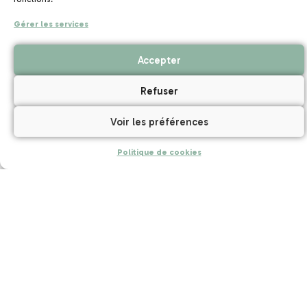
DATES OUVERTURES
Gérer les services
Mars
Avril
Mai
Juin
Juillet
Août
Septembre
Octobre
Novembre
Accepter
DISTINCTIONS & AGRÉMENTS
Refuser
Labels classements & distinctions
Voir les préférences
ISO 14001
Politique de cookies
Label Tourisme et Handicap
Label Chouette Nature
Label VACAF
Chèques vacances acceptés
Agréments
Jeunesse et sport : 049ORG0314