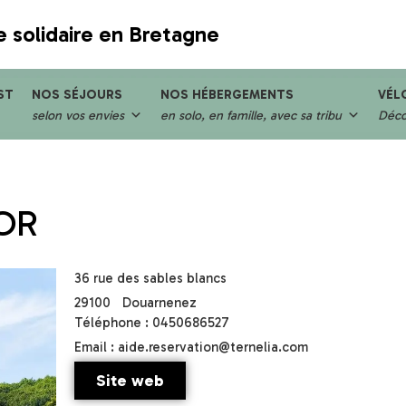
e solidaire en Bretagne
ST
NOS SÉJOURS
NOS HÉBERGEMENTS
VÉL
selon vos envies
en solo, en famille, avec sa tribu
Décou
OR
36 rue des sables blancs
29100
Douarnenez
Téléphone : 0450686527
Email : aide.reservation@ternelia.com
Site web