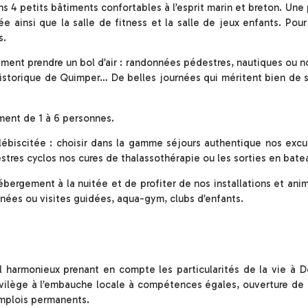
s 4 petits bâtiments confortables à l’esprit marin et breton. Une
e ainsi que la salle de fitness et la salle de jeux enfants. Pour
s.
ement prendre un bol d’air : randonnées pédestres, nautiques ou n
 historique de Quimper… De belles journées qui méritent bien de 
ment de 1 à 6 personnes.
ébiscitée : choisir dans la gamme séjours authentique nos excur
res cyclos nos cures de thalassothérapie ou les sorties en bate
ébergement à la nuitée et de profiter de nos installations et anima
ées ou visites guidées, aqua-gym, clubs d’enfants.
harmonieux prenant en compte les particularités de la vie à D
 privilège à l’embauche locale à compétences égales, ouverture de
emplois permanents.