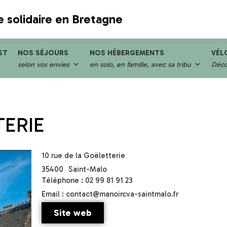
e solidaire en Bretagne
ST
NOS SÉJOURS
NOS HÉBERGEMENTS
VÉL
selon vos envies
en solo, en famille, avec sa tribu
Décou
TERIE
10 rue de la Goëletterie
35400
Saint-Malo
Téléphone : 02 99 81 91 23
Email : contact@manoircva-saintmalo.fr
Site web