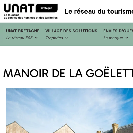
Le réseau du tourism
UNAT BRETAGNE
VILLAGE DES SOLUTIONS
ENVIES D'OUE
Le réseau ESS
Trophées
La marque
MANOIR DE LA GOËLET