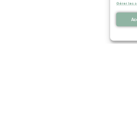
Gérer les s
Ac
Actus pros
Conta
24 mars 2026
1 avril 2025
1 avril 2025
tude : Utilité
L’établissement
Les objets
erritoriale du
Coz Castel – Les
peuvent pro
ourisme social et
Glénans fait peau
leurs vacan
olidaire
neuve à Paimpol !
dans les
établisseme
Tourisme So