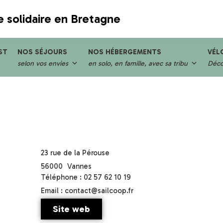
e solidaire en Bretagne
ST
NOS SÉJOURS
NOS HÉBERGEMENTS
VÉL
selon vos envies
en solo, en famille, avec sa tribu
Décou
23 rue de la Pérouse
56000
Vannes
Téléphone : 02 57 62 10 19
Email : contact@sailcoop.fr
Site web