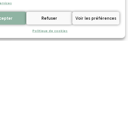
ervices
cepter
Refuser
Voir les préférences
Politique de cookies
ct
UNAT Bretagne
5 rue Joseph Le Brix
56000 VANNES
10 juillet 2026
24 mars 2026
Assemblée
Etude : Utilité
longer
Générale 2026 :
territoriale du
ces
un nouveau
tourisme social et
président pour
solidaire
nts de
l’Unat Bretagne
cial et