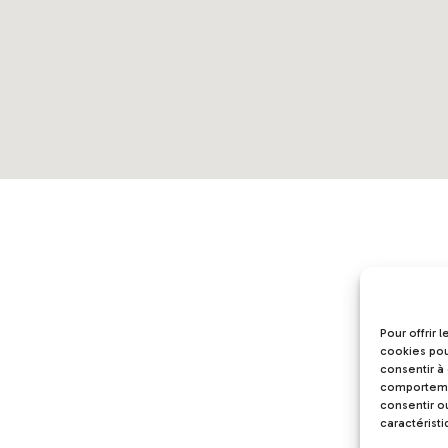
Pour offrir 
cookies pou
consentir à
comportemen
consentir o
caractéristi