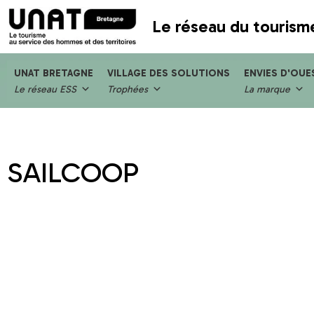
Le réseau du tourism
UNAT BRETAGNE
VILLAGE DES SOLUTIONS
ENVIES D'OUE
Le réseau ESS
Trophées
La marque
SAILCOOP