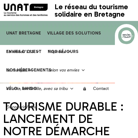
Le réseau du tourisme
solidaire en Bretagne
UNAT BRETAGNE
VILLAGE DES SOLUTIONS
Le réseau ESS
ENVIES D'OUEST
Trophées
NOS SÉJOURS
La marque
NOS HÉBERGEMENTS
selon vos envies
en solo, en famille, avec sa tribu
VÉLO - RANDO
Contact
TOURISME DURABLE :
Découvrir l'offre
LANCEMENT DE
NOTRE DÉMARCHE