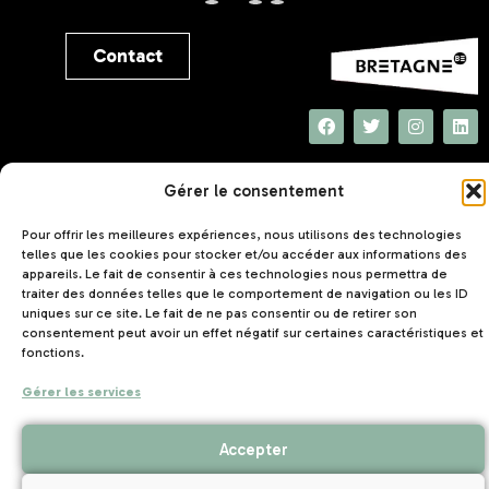
Contact
UNAT Bretagne
Gérer le consentement
5 rue Joseph Le Brix
56000 VANNES
Pour offrir les meilleures expériences, nous utilisons des technologies
telles que les cookies pour stocker et/ou accéder aux informations des
appareils. Le fait de consentir à ces technologies nous permettra de
traiter des données telles que le comportement de navigation ou les ID
uniques sur ce site. Le fait de ne pas consentir ou de retirer son
consentement peut avoir un effet négatif sur certaines caractéristiques et
fonctions.
Mentions légales
Politique de confidentialité
–
–
Gérer les services
Création de site internet Nantes
Accepter