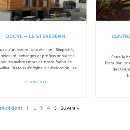
ODCVL – LE STEREDENN
CENTRE
lus qu’un centre, Une Maison ! Simplicité,
nvivialité, échanges et professionnalisme
Entre la b
sont les maîtres mots de notre façon de
Bigouden orien
vailler. Bretons d’origine ou d’adoption, les
des Gléna
b
DÉCOUVRIR »
Précédent
1
3
4
…
5
Suivant »