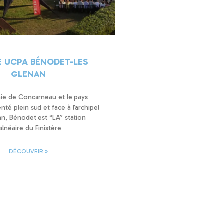
 UCPA BÉNODET-LES
GLENAN
aie de Concarneau et le pays
té plein sud et face à l’archipel
n, Bénodet est “LA” station
alnéaire du Finistère
DÉCOUVRIR »