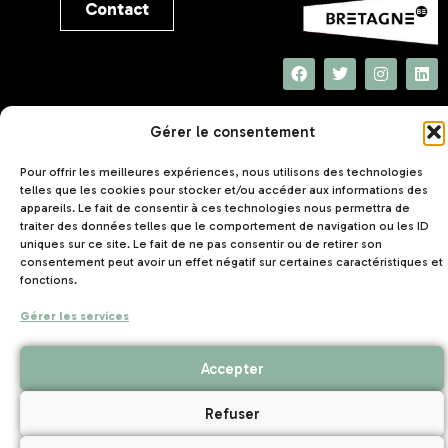
Contact
UNAT Bretagne
Gérer le consentement
5 rue Joseph Le Brix
56000 VANNES
Pour offrir les meilleures expériences, nous utilisons des technologies
telles que les cookies pour stocker et/ou accéder aux informations des
appareils. Le fait de consentir à ces technologies nous permettra de
traiter des données telles que le comportement de navigation ou les ID
uniques sur ce site. Le fait de ne pas consentir ou de retirer son
consentement peut avoir un effet négatif sur certaines caractéristiques et
fonctions.
Mentions légales
Politique de confidentialité
–
–
Gérer les services
Création de site internet Nantes
Accepter
Refuser