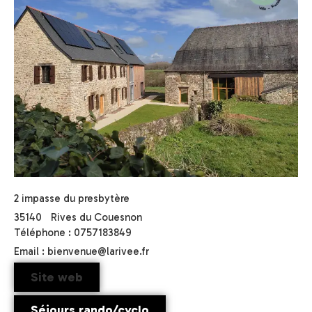
2 impasse du presbytère
35140
Rives du Couesnon
Téléphone : 0757183849
Email : bienvenue@larivee.fr
Site web
Séjours rando/cyclo