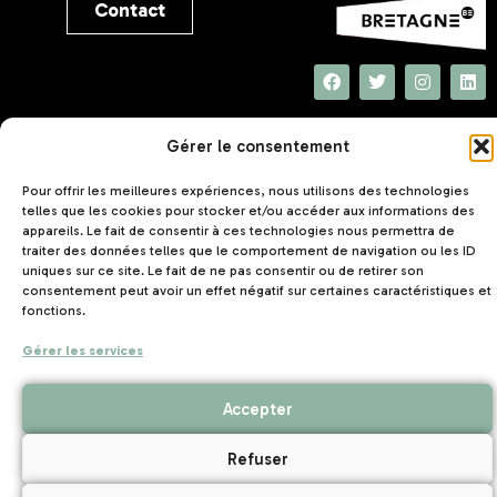
Contact
UNAT Bretagne
Gérer le consentement
5 rue Joseph Le Brix
56000 VANNES
Pour offrir les meilleures expériences, nous utilisons des technologies
telles que les cookies pour stocker et/ou accéder aux informations des
appareils. Le fait de consentir à ces technologies nous permettra de
traiter des données telles que le comportement de navigation ou les ID
uniques sur ce site. Le fait de ne pas consentir ou de retirer son
consentement peut avoir un effet négatif sur certaines caractéristiques et
fonctions.
Mentions légales
Politique de confidentialité
–
–
Gérer les services
Création de site internet Nantes
Accepter
Refuser