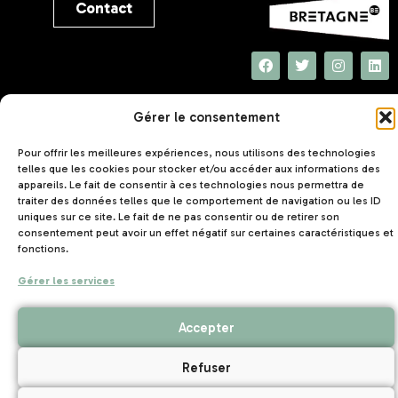
Contact
UNAT Bretagne
Gérer le consentement
5 rue Joseph Le Brix
56000 VANNES
Pour offrir les meilleures expériences, nous utilisons des technologies
telles que les cookies pour stocker et/ou accéder aux informations des
appareils. Le fait de consentir à ces technologies nous permettra de
traiter des données telles que le comportement de navigation ou les ID
uniques sur ce site. Le fait de ne pas consentir ou de retirer son
consentement peut avoir un effet négatif sur certaines caractéristiques et
fonctions.
Mentions légales
Politique de confidentialité
–
–
Gérer les services
Création de site internet Nantes
Accepter
Refuser